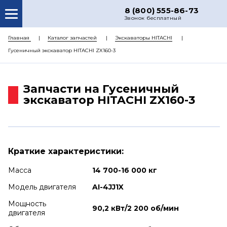
8 (800) 555-86-73
Звонок бесплатный
О НАС
Главная
Каталог запчастей
Экскаваторы HITACHI
Гусеничный экскаватор HITACHI ZX160-3
КАТАЛОГ ЗАПЧАСТЕЙ
РЕМОНТ
Запчасти на Гусеничный
ДОСТАВКА
экскаватор HITACHI ZX160-3
ЦЕНЫ
КОНТАКТЫ
Краткие характеристики:
Масса
14 700-16 000 кг
Модель двигателя
AI-4JJ1X
Мощность
90,2 кВт/2 200 об/мин
двигателя