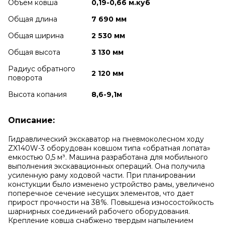
Объем ковша
0,19-0,66 м.куб
Общая длина
7 690 мм
Общая ширина
2 530 мм
Общая высота
3 130 мм
Радиус обратного
2 120 мм
поворота
Высота копания
8,6-9,1м
Описание:
Гидравлический экскаватор на пневмоколесном ходу
ZX140W-3 оборудован ковшом типа «обратная лопата»
емкостью 0,5 м³. Машина разработана для мобильного
выполнения экскавационных операций. Она получила
усиленную раму ходовой части. При планировании
констукции было изменено устройство рамы, увеличено
поперечное сечение несущих элементов, что дает
прирост прочности на 38%. Повышена износостойкость
шарнирных соединений рабочего оборудования.
Крепление ковша снабжено твердым напылением