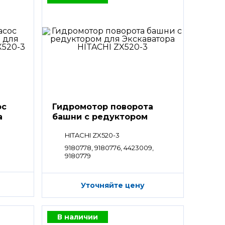
ос
Гидромотор поворота
а
башни с редуктором
HITACHI ZX520-3
9180778, 9180776, 4423009,
9180779
Уточняйте цену
В наличии