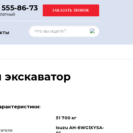
 555-86-73
платный
АКТЫ
 экскаватор
арактеристики:
51 700 кг
Isuzu AH-6WG1XYSA-
гателя