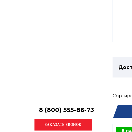
Остались
вопросы?
Получите консультацию
специалиста!
Дост
Сортиро
8 (800) 555-86-73
В н