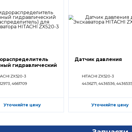
ораспределитель
Датчик давления
вный гидравлический
ределитель)
TACHI ZX520-3
HITACHI ZX520-3
32973, 4661709
4436271, 4436536, 443653
Уточняйте цену
Уточняйте цену
Запчасти