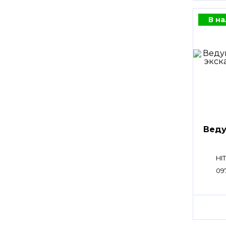
В н
Веду
HI
09