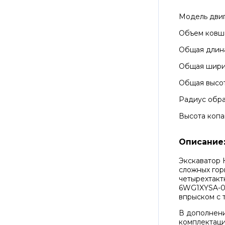
Модель дви
Объем ковш
Общая длин
Общая шир
Общая высо
Радиус обра
Высота копа
Описание
Экскаватор 
сложных гор
четырехтакт
6WG1XYSA-0
впрыском с 
В дополнени
комплектаци