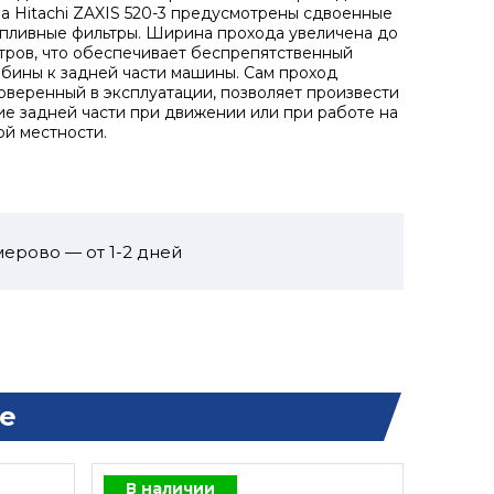
на Hitachi ZAXIS 520-3 предусмотрены сдвоенные
пливные фильтры. Ширина прохода увеличена до
тров, что обеспечивает беспрепятственный
абины к задней части машины. Сам проход
оверенный в эксплуатации, позволяет произвести
е задней части при движении или при работе на
й местности.
ерово — от 1-2 дней
е
В наличии