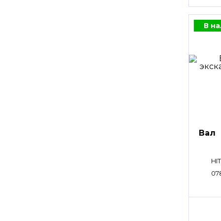
В н
Вал
HI
07