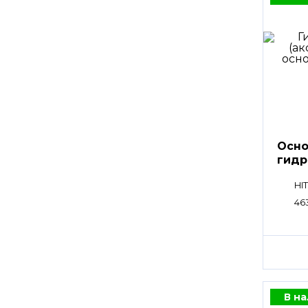
Осно
гидр
HPV
HI
46
В н