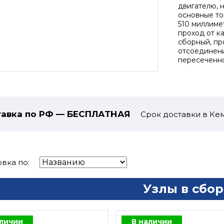
двигателю, 
основные то
510 миллиме
проход от к
сборный, пр
отсоединени
пересеченно
авка по РФ — БЕСПЛАТНАЯ
Срок доставки в Кем
вка по:
Узлы в сбор
аличии
В наличии