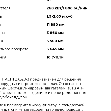
01
гателя
260 кВт/1 800 об/мин
а
1,9-2,65 м.куб
а
11 890 мм
ина
3 860 мм
та
3 500 мм
тного поворота
3 645 мм
ния
10,7-11,1м
:
HITACHI ZX520-3 предназначен для решения
норудных и строительных задач. Он оснащен
ным шестицилиндровым двигателем Isuzu AH-
1 с водяным охлаждением и непосредственным
турбонаддувом.
е к предварительному фильтру, в стандартной
и для снижения засорения топливопровода к