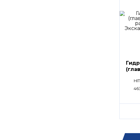
Гидр
(гла
расп
HI
46