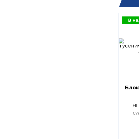
В н
Блок
HI
07