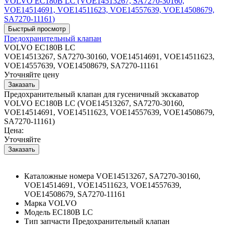
Предохранительный клапан
VOLVO EC180B LC
VOE14513267, SA7270-30160, VOE14514691, VOE14511623,
VOE14557639, VOE14508679, SA7270-11161
Уточняйте цену
Предохранительный клапан для гусеничный экскаватор
VOLVO EC180B LC (VOE14513267, SA7270-30160,
VOE14514691, VOE14511623, VOE14557639, VOE14508679,
SA7270-11161)
Цена:
Уточняйте
Каталожные номера
VOE14513267, SA7270-30160,
VOE14514691, VOE14511623, VOE14557639,
VOE14508679, SA7270-11161
Марка
VOLVO
Модель
EC180B LC
Тип запчасти
Предохранительный клапан