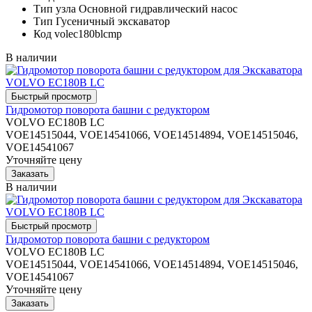
Тип узла
Основной гидравлический насос
Тип
Гусеничный экскаватор
Код
volec180blcmp
В наличии
Гидромотор поворота башни с редуктором
VOLVO EC180B LC
VOE14515044, VOE14541066, VOE14514894, VOE14515046,
VOE14541067
Уточняйте цену
В наличии
Гидромотор поворота башни с редуктором
VOLVO EC180B LC
VOE14515044, VOE14541066, VOE14514894, VOE14515046,
VOE14541067
Уточняйте цену