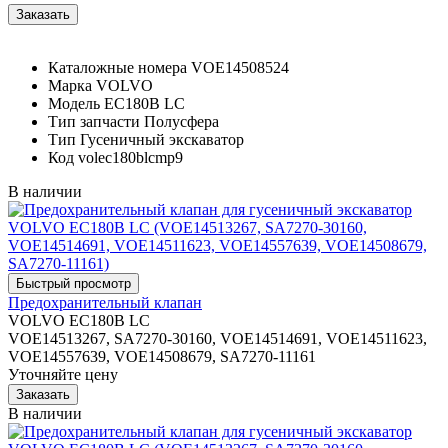
Каталожные номера
VOE14508524
Марка
VOLVO
Модель
EC180B LC
Тип запчасти
Полусфера
Тип
Гусеничный экскаватор
Код
volec180blcmp9
В наличии
Предохранительный клапан
VOLVO EC180B LC
VOE14513267, SA7270-30160, VOE14514691, VOE14511623,
VOE14557639, VOE14508679, SA7270-11161
Уточняйте цену
В наличии