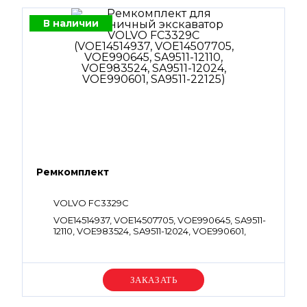
В наличии
Ремкомплект
VOLVO FC3329C
VOE14514937, VOE14507705, VOE990645, SA9511-
12110, VOE983524, SA9511-12024, VOE990601,
SA9511-22125
Уточняйте цену