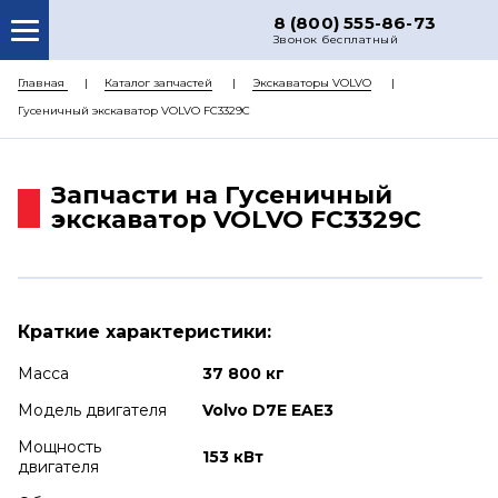
8 (800) 555-86-73
Звонок бесплатный
О НАС
Главная
Каталог запчастей
Экскаваторы VOLVO
Гусеничный экскаватор VOLVO FC3329C
КАТАЛОГ ЗАПЧАСТЕЙ
РЕМОНТ
Запчасти на Гусеничный
ДОСТАВКА
экскаватор VOLVO FC3329C
ЦЕНЫ
КОНТАКТЫ
Краткие характеристики:
Масса
37 800 кг
Модель двигателя
Volvo D7E EAE3
Мощность
153 кВт
двигателя