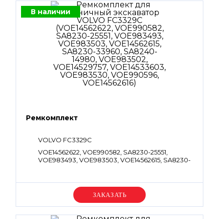
В наличии
Ремкомплект
VOLVO FC3329C
VOE14562622, VOE990582, SA8230-25551,
VOE983493, VOE983503, VOE14562615, SA8230-
33960, SA8240-14980, VOE983502, VOE14529757,
VOE14533603, VOE983530, VOE990596,
VOE14562616
Уточняйте цену