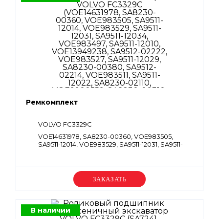
Ремкомплект
VOLVO FC3329C
VOE14631978, SA8230-00360, VOE983505,
SA9511-12014, VOE983529, SA9511-12031, SA9511-
12034, VOE983497, SA9511-12010, VOE13949238,
SA9512-02222, VOE983527, SA9511-12029, SA8230-
00380, SA9512-02214, VOE983511, SA9511-12022,
SA8230-02110, VOE9900559, SA8230-00310,
Уточняйте цену
VOE983502, SA9511-12011, VOE983525, SA9511-
12026, SA8230-00400, SA9511-42912, VOE983507,
SA9511-12016, VOE983510, SA9511-12021,
VOE984778, SA8230-00180, VOE983509, SA9511-
В наличии
12020, VOE14625240, SA9566-10200, SA8230-