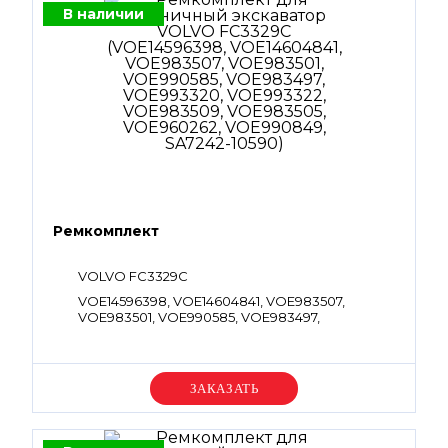
В наличии
Ремкомплект
VOLVO FC3329C
VOE14596398, VOE14604841, VOE983507,
VOE983501, VOE990585, VOE983497,
VOE993320, VOE993322, VOE983509,
VOE983505, VOE960262, VOE990849, SA7242-
10590
Уточняйте цену