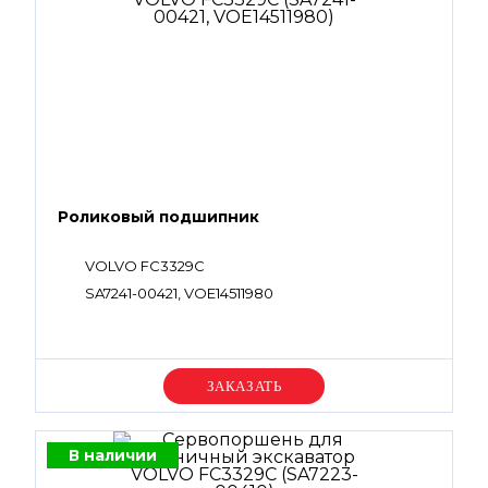
00170, SA9512-01011, VOE994123, SA8230-28240,
VOE14625244, SA9566-1010A, SA9511-1210A,
VOE983501, SA8230-00320, SA9512-02119,
VOE983503, SA9511-12012, VOE990557, SA9511-
12018, SA8230-02020, SA8230-00280, SA8230-
00290, SA9512-02014, SA8230-02040
Роликовый подшипник
VOLVO FC3329C
SA7241-00421, VOE14511980
Уточняйте цену
В наличии