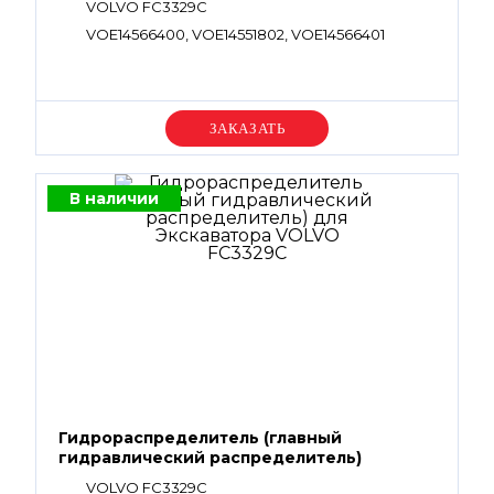
VOLVO FC3329C
VOE14566400, VOE14551802, VOE14566401
Уточняйте цену
В наличии
Гидрораспределитель (главный
гидравлический распределитель)
VOLVO FC3329C