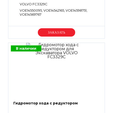
VOLVO FC3329C
VOE14550095, VOE14542165, VOE14598751,
VOE14569767
Уточняйте цену
В наличии
Гидромотор хода с редуктором