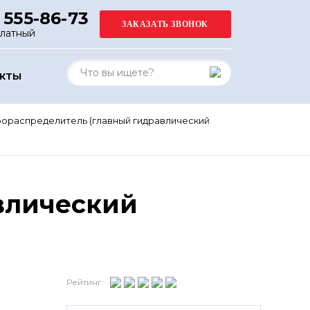
 555-86-73
платный
АКТЫ
рораспределитель (главный гидравлический
влический
Рейтинг: