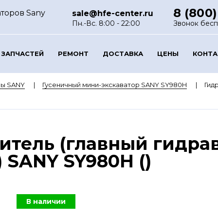
8 (800)
аторов Sany
sale@hfe-center.ru
Пн.-Вс. 8:00 - 22:00
Звонок бес
 ЗАПЧАСТЕЙ
РЕМОНТ
ДОСТАВКА
ЦЕНЫ
КОНТ
ры SANY
Гусеничный мини-экскаватор SANY SY980H
Гид
H
итель (главный гидра
 SANY SY980H ()
В наличии