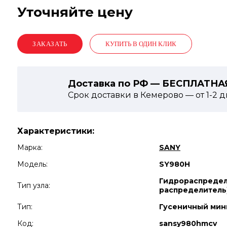
Уточняйте цену
КУПИТЬ В ОДИН КЛИК
Доставка по РФ — БЕСПЛАТНА
Срок доставки в Кемерово — от
1-2
д
Характеристики:
Марка:
SANY
Модель:
SY980H
Гидрораспредел
Тип узла:
распределитель
Тип:
Гусеничный мин
Код:
sansy980hmcv