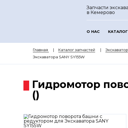
Запчасти экскав
в Кемерово
О НАС
КАТАЛОГ
Главная
Каталог запчастей
Экскавато
Экскаватора SANY SY155W
Гидромотор пов
()