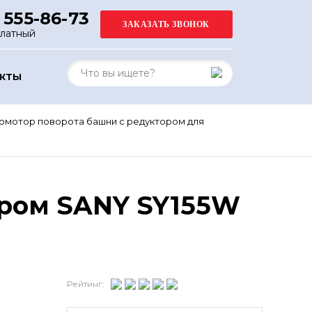
 555-86-73
платный
АКТЫ
омотор поворота башни с редуктором для
ором SANY SY155W
Рейтинг: