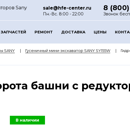
8 (800)
аторов Sany
sale@hfe-center.ru
Пн.-Вс. 8:00 - 22:00
Звонок бес
 ЗАПЧАСТЕЙ
РЕМОНТ
ДОСТАВКА
ЦЕНЫ
КОНТ
ры SANY
Гусеничный мини-экскаватор SANY SY155W
Гидр
орота башни с редукт
В наличии