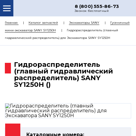
8 (800) 555-86-73
Звонок бесплатный
О НАС
Главная
Каталог запчастей
Экскаваторы SANY
Гусеничный
мини-экскаватор SANY SY1250H
Гидрораспределитель (главный
КАТАЛОГ ЗАПЧАСТЕЙ
гидравлический распределитель) для Экскаватора SANY SY1250H
РЕМОНТ
ДОСТАВКА
Гидрораспределитель
ЦЕНЫ
(главный гидравлический
распределитель) SANY
КОНТАКТЫ
SY1250H ()
Каталожные номера: