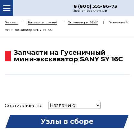
8 (800) 555-86-73
Звонок бесплатный
О НАС
Главная
Каталог запчастей
Экскаваторы SANY
Гусеничный
мини-экскаватор SANY SY 16C
КАТАЛОГ ЗАПЧАСТЕЙ
РЕМОНТ
Запчасти на Гусеничный
ДОСТАВКА
мини-экскаватор SANY SY 16C
ЦЕНЫ
КОНТАКТЫ
Сортировка по:
Узлы в сборе