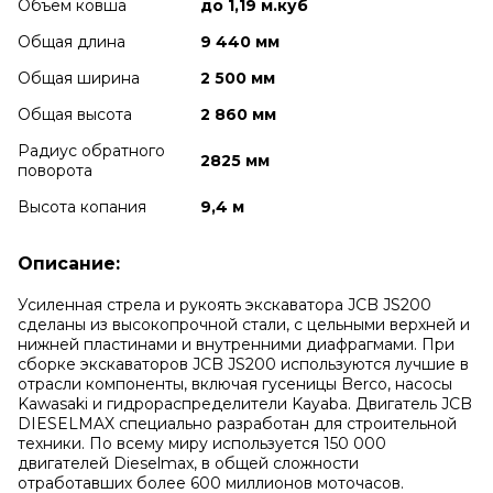
Объем ковша
до 1,19 м.куб
Общая длина
9 440 мм
Общая ширина
2 500 мм
Общая высота
2 860 мм
Радиус обратного
2825 мм
поворота
Высота копания
9,4 м
Описание:
Усиленная стрела и рукоять экскаватора JCB JS200
сделаны из высокопрочной стали, с цельными верхней и
нижней пластинами и внутренними диафрагмами. При
сборке экскаваторов JCB JS200 используются лучшие в
отрасли компоненты, включая гусеницы Berco, насосы
Kawasaki и гидрораспределители Kayaba. Двигатель JCB
DIESELMAX специально разработан для строительной
техники. По всему миру используется 150 000
двигателей Dieselmax, в общей сложности
отработавших более 600 миллионов моточасов.