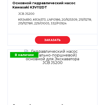
Основной гидравлический насос
Kawasaki K3V112DT
JCB JS200
KRJ4690, KRJ4573, LNP0186, 20/925309, 215/11278,
215/11278R, 229/01005, 332/P0924
Уточняйте цену
В наличии