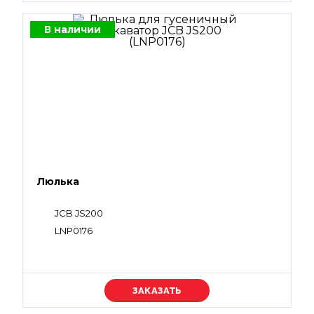
В наличии
Люлька
JCB JS200
LNP0176
Уточняйте цену