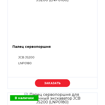
Палец сервопоршня
JCB JS200
LNP0180
Уточняйте цену
В наличии