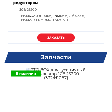
редуктором
JCB JS200
LNM0432, JRC0006, LNM0616, 20/925315,
LNM0220, LNM0442, LNM0618
Уточняйте цену
Запчасти
В наличии