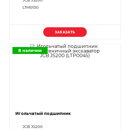
JCB JS200
LTM0130
Уточняйте цену
В наличии
Игольчатый подшипник
JCB JS200