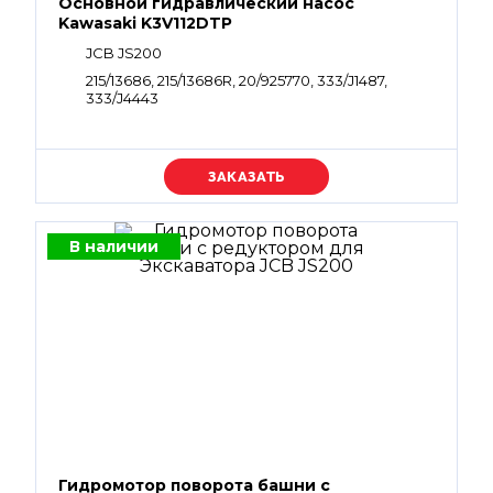
Основной гидравлический насос
Kawasaki K3V112DTP
JCB JS200
215/13686, 215/13686R, 20/925770, 333/J1487,
333/J4443
Уточняйте цену
В наличии
Гидромотор поворота башни с