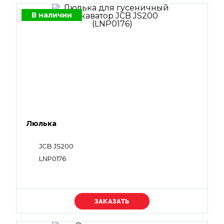
В наличии
Люлька
JCB JS200
LNP0176
Уточняйте цену