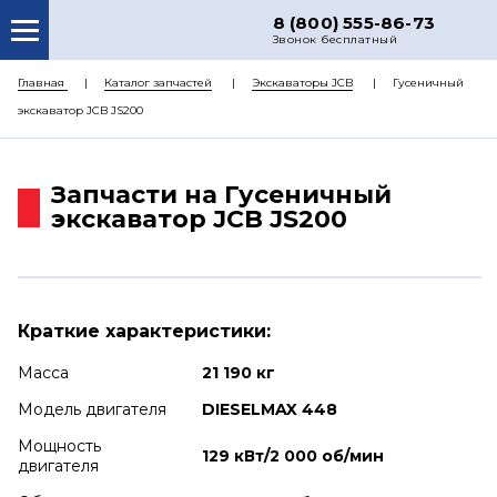
8 (800) 555-86-73
Звонок бесплатный
О НАС
Главная
Каталог запчастей
Экскаваторы JCB
Гусеничный
экскаватор JCB JS200
КАТАЛОГ ЗАПЧАСТЕЙ
РЕМОНТ
Запчасти на Гусеничный
ДОСТАВКА
экскаватор JCB JS200
ЦЕНЫ
КОНТАКТЫ
Краткие характеристики:
Масса
21 190 кг
Модель двигателя
DIESELMAX 448
Мощность
129 кВт/2 000 об/мин
двигателя