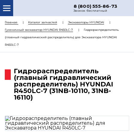
8 (800) 555-86-73
Звонок бесплатный
О НАС
Главная
Каталог запчастей
Экскаваторы HYUNDAI
Гусеничный экскаватор HYUNDAI R450LC-7
Гидрораспределитель
КАТАЛОГ ЗАПЧАСТЕЙ
(главный гидравлический распределитель) для Экскаватора HYUNDAI
РЕМОНТ
R450LC-7
ДОСТАВКА
ЦЕНЫ
Гидрораспределитель
(главный гидравлический
КОНТАКТЫ
распределитель) HYUNDAI
R450LC-7 (31NB-10110, 31NB-
16110)