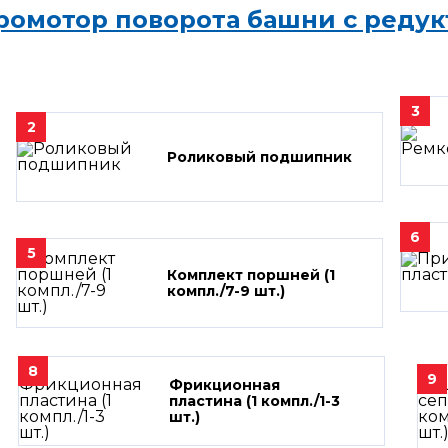
ромотор поворота башни с редук
3
2
Роликовый подшипник
6
5
Комплект поршней (1
компл./7-9 шт.)
8
9
Фрикционная
пластина (1 компл./1-3
шт.)