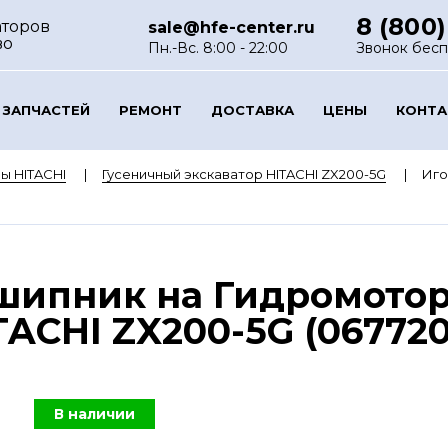
8 (800)
аторов
sale@hfe-center.ru
во
Пн.-Вс. 8:00 - 22:00
Звонок бес
 ЗАПЧАСТЕЙ
РЕМОНТ
ДОСТАВКА
ЦЕНЫ
КОНТ
ы HITACHI
Гусеничный экскаватор HITACHI ZX200-5G
Иго
шипник на Гидромотор
TACHI ZX200-5G (067720
В наличии