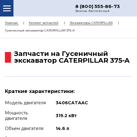
8 (800) 555-86-73
Звонок бесплатный
О НАС
Главная
Каталог запчастей
Экскаваторы CATERPILLAR
Гусеничный экскаватор CATERPILLAR 375-A
КАТАЛОГ ЗАПЧАСТЕЙ
РЕМОНТ
Запчасти на Гусеничный
ДОСТАВКА
экскаватор CATERPILLAR 375-A
ЦЕНЫ
КОНТАКТЫ
Краткие характеристики:
Модель двигателя
3406CATAAC
Мощность
319.2 кВт
двигателя
Объем двигателя
14.6 л