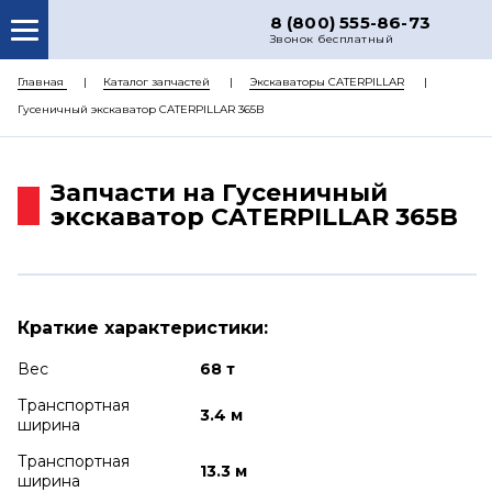
8 (800) 555-86-73
Звонок бесплатный
О НАС
Главная
Каталог запчастей
Экскаваторы CATERPILLAR
Гусеничный экскаватор CATERPILLAR 365B
КАТАЛОГ ЗАПЧАСТЕЙ
РЕМОНТ
Запчасти на Гусеничный
ДОСТАВКА
экскаватор CATERPILLAR 365B
ЦЕНЫ
КОНТАКТЫ
Краткие характеристики:
Вес
68 т
Транспортная
3.4 м
ширина
Транспортная
13.3 м
ширина