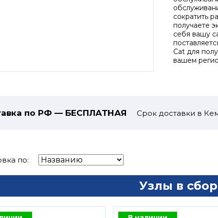
обслуживани
сократить ра
получаете э
себя вашу с
поставляетс
Cat для пол
вашем регио
авка по РФ — БЕСПЛАТНАЯ
Срок доставки в Кем
вка по:
Узлы в сбор
аличии
В наличии