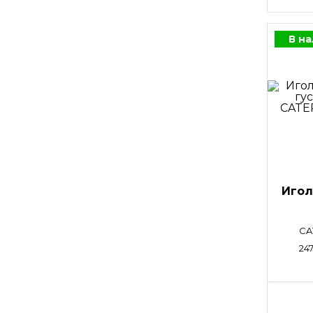
В н
Игол
CA
247