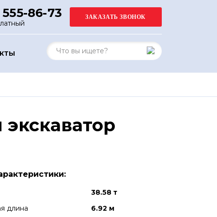
 555-86-73
платный
АКТЫ
 экскаватор
арактеристики:
38.58 т
я длина
6.92 м