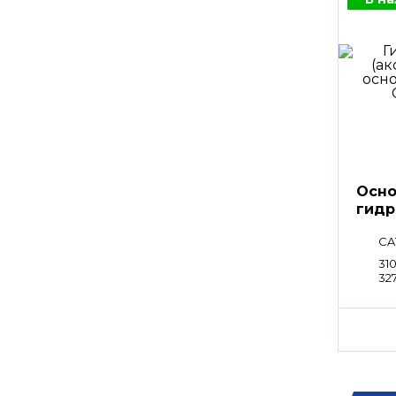
Осно
гидр
CA
310
32