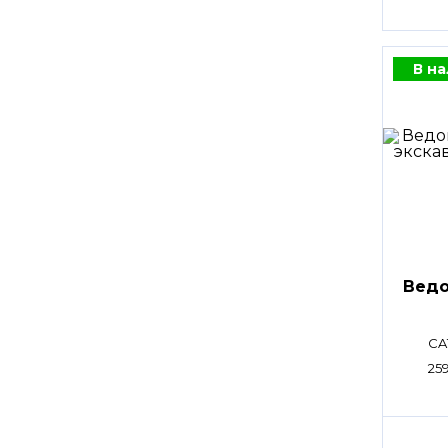
В н
Ведо
CA
25