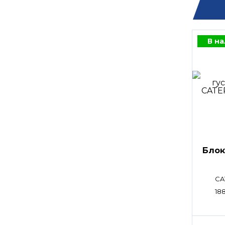
В н
Блок
CA
18