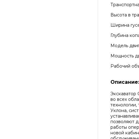
Транспортн
Высота в тр
Ширина гус
Глубина коп
Модель дви
Мощность д
Рабочий об
Описание
Экскаватор 
во всех обл
технологии,
Уклона, сис
устанавлива
позволяют 
работы опер
новой кабин
обслуживани