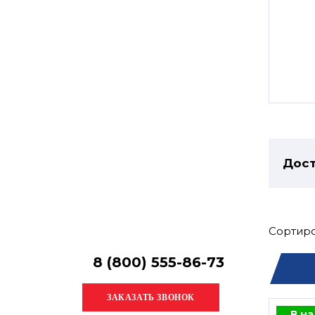
Остались
вопросы?
Получите консультацию
специалиста!
Дост
Сортиро
8 (800) 555-86-73
В н