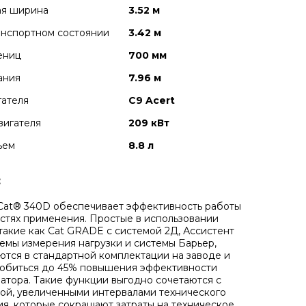
ая ширина
3.52 м
анспортном cостоянии
3.42 м
ениц
700 мм
ания
7.96 м
гателя
C9 Acert
вигателя
209 кВт
ъем
8.8 л
:
Cat® 340D обеспечивает эффективность работы
астях применения. Простые в использовании
 такие как Cat GRADE с системой 2Д, Ассистент
темы измерения нагрузки и системы Барьер,
ются в стандартной комплектации на заводе и
добиться до 45% повышения эффективности
атора. Такие функции выгодно сочетаются с
ой, увеличенными интервалами технического
я, которые сокращают затраты на техническое