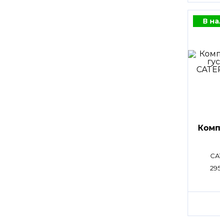
В н
Комп
CA
29