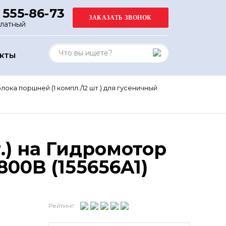
 555-86-73
платный
АКТЫ
ока поршней (1 компл./12 шт.) для гусеничный
.) на Гидромотор
00B (155656A1)
Рейтинг: