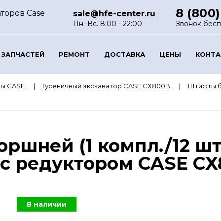
8 (800)
торов Case
sale@hfe-center.ru
Пн.-Вс. 8:00 - 22:00
Звонок бес
 ЗАПЧАСТЕЙ
РЕМОНТ
ДОСТАВКА
ЦЕНЫ
КОНТ
ры CASE
Гусеничный экскаватор CASE CX800B
Штифты бл
ршней (1 компл./12 шт
с редуктором CASE CX8
В наличии