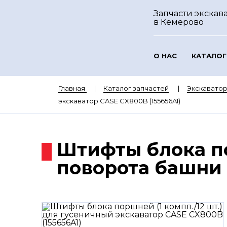
Запчасти экскава
в Кемерово
О НАС
КАТАЛОГ
Главная
Каталог запчастей
Экскавато
экскаватор CASE CX800B (155656A1)
Штифты блока по
поворота башни 