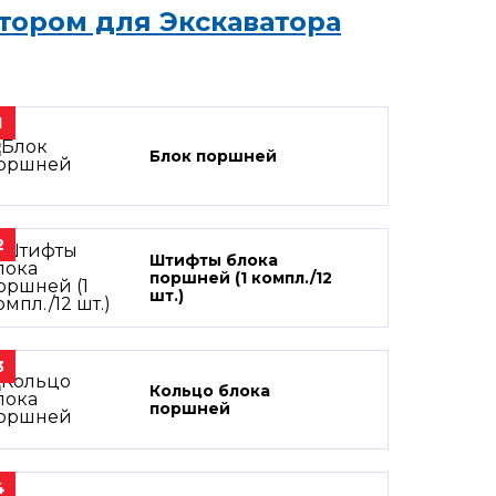
тором для Экскаватора
1
Блок поршней
2
Штифты блока
поршней (1 компл./12
шт.)
3
Кольцо блока
поршней
4