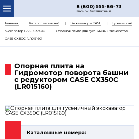
8 (800) 555-86-73
Звонок бесплатный
О НАС
Главная
Каталог запчастей
Экскаваторы CASE
Гусеничный
экскаватор CASE CX350C
Опорная плита для гусеничный экскаватор
КАТАЛОГ ЗАПЧАСТЕЙ
CASE CX350C (LR015160)
РЕМОНТ
ДОСТАВКА
Опорная плита на
ЦЕНЫ
Гидромотор поворота башни
с редуктором CASE CX350C
КОНТАКТЫ
(LR015160)
Каталожные номера: