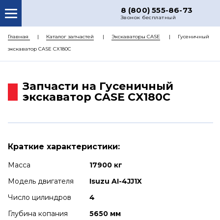
8 (800) 555-86-73
Звонок бесплатный
О НАС
Главная
Каталог запчастей
Экскаваторы CASE
Гусеничный
экскаватор CASE CX180C
КАТАЛОГ ЗАПЧАСТЕЙ
РЕМОНТ
Запчасти на Гусеничный
ДОСТАВКА
экскаватор CASE CX180C
ЦЕНЫ
КОНТАКТЫ
Краткие характеристики:
Масса
17900 кг
Модель двигателя
Isuzu AI-4JJ1X
Число цилиндров
4
Глубина копания
5650 мм