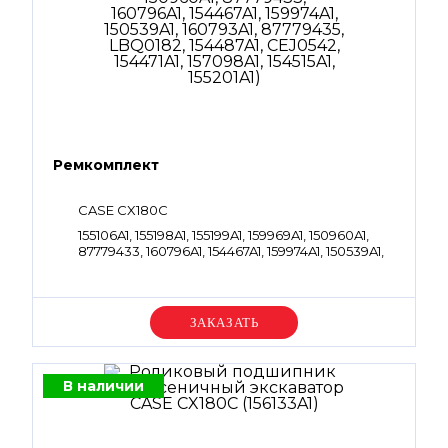
Ремкомплект
CASE CX180C
155106A1, 155198A1, 155199A1, 159969A1, 150960A1,
87779433, 160796A1, 154467A1, 159974A1, 150539A1,
160793A1, 87779435, LBQ0182, 154487A1, CEJ0542,
154471A1, 157098A1, 154515A1, 155201A1
Уточняйте цену
В наличии