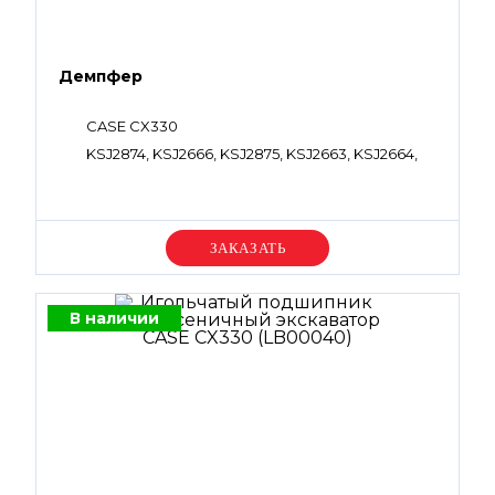
Демпфер
CASE CX330
KSJ2874, KSJ2666, KSJ2875, KSJ2663, KSJ2664,
Уточняйте цену
В наличии