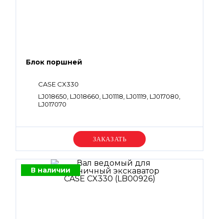
Блок поршней
CASE CX330
LJ018650, LJ018660, LJ01118, LJ01119, LJ017080,
LJ017070
Уточняйте цену
В наличии