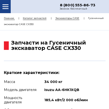
8 (800) 555-86-73
Звонок бесплатный
О НАС
Главная
Каталог запчастей
Экскаваторы CASE
Гусеничный
экскаватор CASE CX330
КАТАЛОГ ЗАПЧАСТЕЙ
РЕМОНТ
Запчасти на Гусеничный
ДОСТАВКА
экскаватор CASE CX330
ЦЕНЫ
КОНТАКТЫ
Краткие характеристики:
Масса
34 000 кг
Модель двигателя
Isuzu AA-6HK1XQB
Мощность
185,4 кВт/2 000 об/мин
двигателя