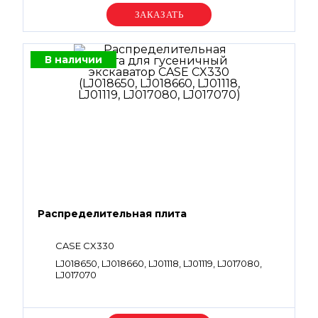
Уточняйте цену
В наличии
Распределительная плита
CASE CX330
LJ018650, LJ018660, LJ01118, LJ01119, LJ017080,
LJ017070