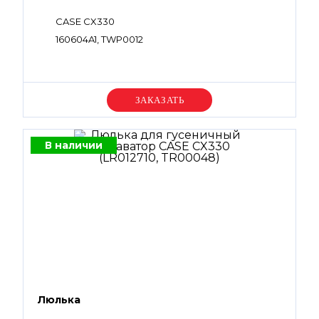
CASE CX330
160604A1, TWP0012
Уточняйте цену
В наличии
Люлька