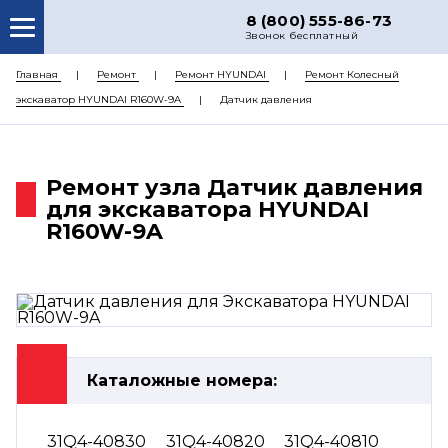
8 (800) 555-86-73
Звонок бесплатный
О НАС
Главная
Ремонт
Ремонт HYUNDAI
Ремонт Колесный
экскаватор HYUNDAI R160W-9A
Датчик давления
КАТАЛОГ ЗАПЧАСТЕЙ
РЕМОНТ
Ремонт узла Датчик давления
ДОСТАВКА
для экскаватора HYUNDAI
ЦЕНЫ
R160W-9A
КОНТАКТЫ
Каталожные номера:
31Q4-40830
31Q4-40820
31Q4-40810