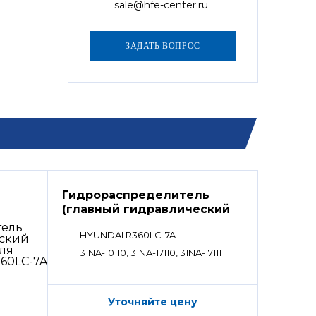
sale@hfe-center.ru
Гидрораспределитель
(главный гидравлический
распределитель)
HYUNDAI R360LC-7A
31NA-10110, 31NA-17110, 31NA-17111
Уточняйте цену