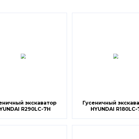
еничный экскаватор
Гусеничный экскав
YUNDAI R290LC-7H
HYUNDAI R180LC-