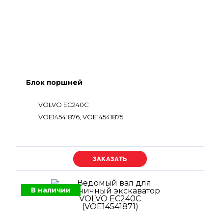
Блок поршней
VOLVO EC240C
VOE14541876, VOE14541875
Уточняйте цену
В наличии