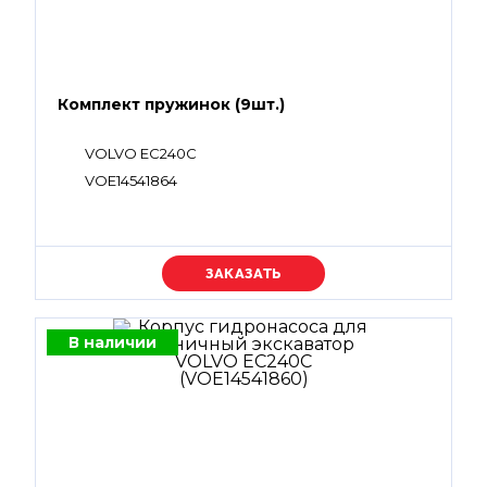
Комплект пружинок (9шт.)
VOLVO EC240C
VOE14541864
Уточняйте цену
В наличии