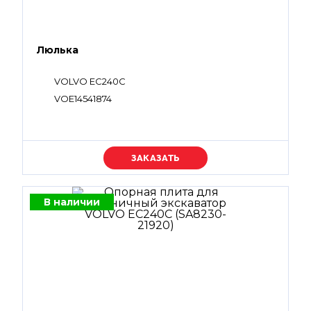
Люлька
VOLVO EC240C
VOE14541874
Уточняйте цену
В наличии