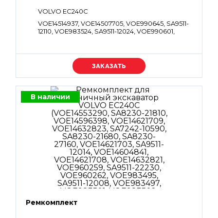
VOLVO EC240C
VOE14514937, VOE14507705, VOE990645, SA9511-
12110, VOE983524, SA9511-12024, VOE990601,
SA9511-22125
Уточняйте цену
В наличии
Ремкомплект