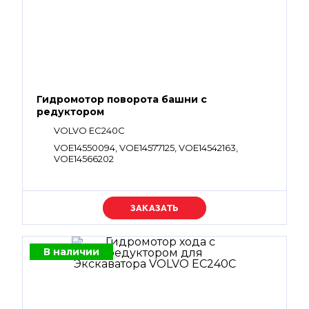
Гидромотор поворота башни с
редуктором
VOLVO EC240C
VOE14550094, VOE14577125, VOE14542163,
VOE14566202
Уточняйте цену
В наличии