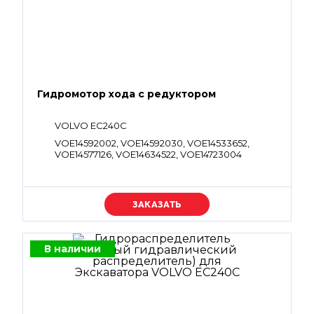
Гидромотор хода с редуктором
VOLVO EC240C
VOE14592002, VOE14592030, VOE14533652,
VOE14577126, VOE14634522, VOE14723004
Уточняйте цену
В наличии