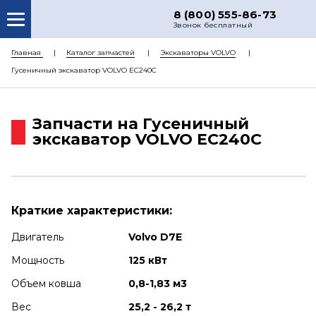
8 (800) 555-86-73
Звонок бесплатный
О НАС
Главная
Каталог запчастей
Экскаваторы VOLVO
Гусеничный экскаватор VOLVO EC240C
КАТАЛОГ ЗАПЧАСТЕЙ
РЕМОНТ
Запчасти на Гусеничный
ДОСТАВКА
экскаватор VOLVO EC240C
ЦЕНЫ
КОНТАКТЫ
Краткие характеристики:
Двигатель
Volvo D7E
Мощность
125 кВт
Объем ковша
0,8-1,83 м3
Вес
25,2 - 26,2 т