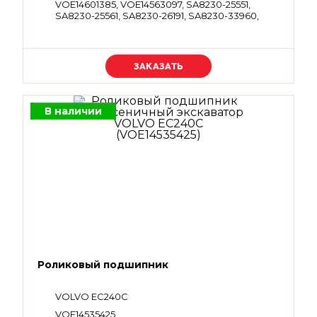
VOE14601385, VOE14563097, SA8230-25551,
SA8230-25561, SA8230-26191, SA8230-33960,
SA8240-14980, VOE14529757, VOE14533603,
VOE14552321, VOE14562615, VOE14562616,
VOE14563078, VOE983502, VOE983503,
VOE983509, VOE983530, VOE990582
Уточняйте цену
В наличии
Роликовый подшипник
VOLVO EC240C
VOE14535425