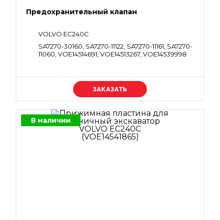
Предохранительный клапан
VOLVO EC240C
SA7270-30160, SA7270-11122, SA7270-11161, SA7270-
11060, VOE14514691, VOE14513267, VOE14539998
Уточняйте цену
В наличии