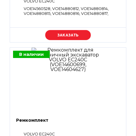
VOLVO EC240C
VOE14560528, VOE14880812, VOE14880814,
VOE14880815, VOE14880816, VOE14880817,
VOE14880821, VOE4880495, VOE983495,
VOE983497, VOE983502, VOE983503,
VOE983505, VOE983507, VOE983509,
VOE983510, VOE983511, VOE983525, VOE983527,
Уточняйте цену
VOE983530, VOE983540, VOE983542,
VOE983543, VOE984778, VOE990525,
VOE990545, VOE990557, VOE990566,
VOE990569, VOE990736, VOE990739,
В наличии
VOE4880663, VOE990740, VOE990756,
VOE993322, VOE932041, VOE993323,
VOE932042
Ремкомплект
VOLVO EC240C