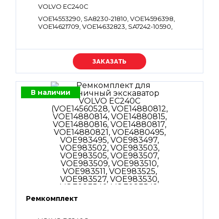
VOLVO EC240C
VOE14553290, SA8230-21810, VOE14596398,
VOE14621709, VOE14632823, SA7242-10590,
SA8230-21680, SA8230-27160, VOE14621703,
SA9511-12014, VOE14604841, VOE14621708,
VOE14632821, VOE960259, SA9511-22230,
VOE960262, VOE983495, SA9511-12008,
Уточняйте цену
VOE983497, VOE983501, VOE983502, SA9511-
120011, VOE983505, VOE983507, VOE983509,
VOE983511, VOE983523, SA9511-1222A,
VOE983527, VOE990551, SA9511-12005,
В наличии
VOE990557, SA9511-12018, VOE990585,
VOE990607, SA9511-12032, VOE990656, SA8230-
21690, SA9511-12210, VOE990660, VOE990849,
VOE993320, VOE993322
Ремкомплект