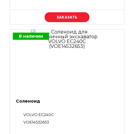
Уточняйте цену
В наличии
Соленоид
VOLVO EC240C
VOE14532653