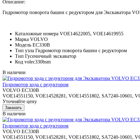
Описание:
Гидромотор поворота башни с редуктором для Экскаватора 
Каталожные номера
VOE14622005, VOE14619955
Марка
VOLVO
Модель
EC330B
Тип узла
Гидромотор поворота башни с редуктором
Тип
Гусеничный экскаватор
Код
volec330bsm
В наличии
Гидромотор хода с редуктором
VOLVO EC330B
VOE14551150, VOE14528281, VOE14551802, SA7240-10601, V
Уточняйте цену
В наличии
Гидромотор хода с редуктором
VOLVO EC330B
VOE14551150, VOE14528281, VOE14551802, SA7240-10601, V