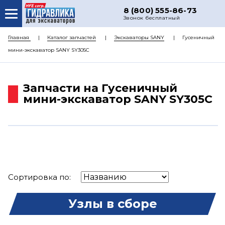
8 (800) 555-86-73
Звонок бесплатный
О НАС
Главная
Каталог запчастей
Экскаваторы SANY
Гусеничный
мини-экскаватор SANY SY305C
КАТАЛОГ ЗАПЧАСТЕЙ
РЕМОНТ
Запчасти на Гусеничный
ДОСТАВКА
мини-экскаватор SANY SY305C
ЦЕНЫ
КОНТАКТЫ
Сортировка по:
Узлы в сборе