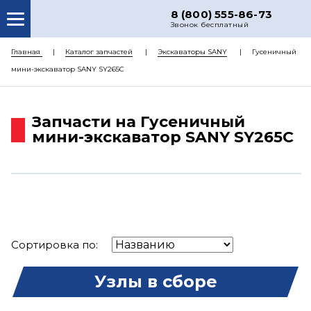
8 (800) 555-86-73
Звонок бесплатный
О НАС
Главная
Каталог запчастей
Экскаваторы SANY
Гусеничный
мини-экскаватор SANY SY265C
КАТАЛОГ ЗАПЧАСТЕЙ
РЕМОНТ
Запчасти на Гусеничный
ДОСТАВКА
мини-экскаватор SANY SY265C
ЦЕНЫ
КОНТАКТЫ
Сортировка по:
Узлы в сборе