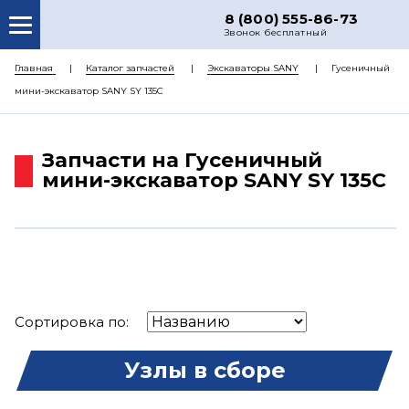
8 (800) 555-86-73
Звонок бесплатный
О НАС
Главная
Каталог запчастей
Экскаваторы SANY
Гусеничный
мини-экскаватор SANY SY 135C
КАТАЛОГ ЗАПЧАСТЕЙ
РЕМОНТ
Запчасти на Гусеничный
ДОСТАВКА
мини-экскаватор SANY SY 135C
ЦЕНЫ
КОНТАКТЫ
Сортировка по:
Узлы в сборе