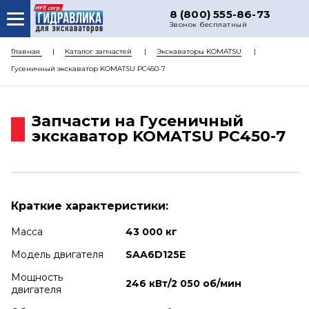
8 (800) 555-86-73
Звонок бесплатный
О НАС
Главная
Каталог запчастей
Экскаваторы KOMATSU
Гусеничный экскаватор KOMATSU PC450-7
КАТАЛОГ ЗАПЧАСТЕЙ
РЕМОНТ
Запчасти на Гусеничный
ДОСТАВКА
экскаватор KOMATSU PC450-7
ЦЕНЫ
КОНТАКТЫ
Краткие характеристики:
Масса
43 000 кг
Модель двигателя
SAA6D125E
Мощность
246 кВт/2 050 об/мин
двигателя