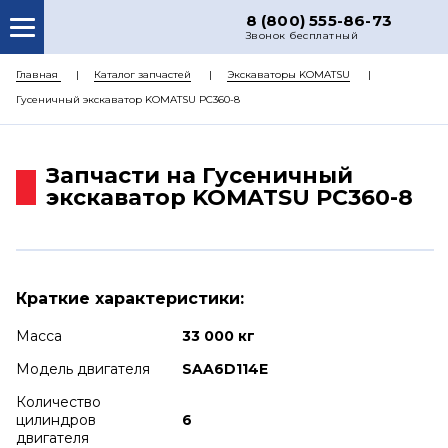
8 (800) 555-86-73
Звонок бесплатный
О НАС
Главная
Каталог запчастей
Экскаваторы KOMATSU
Гусеничный экскаватор KOMATSU PC360-8
КАТАЛОГ ЗАПЧАСТЕЙ
РЕМОНТ
Запчасти на Гусеничный
ДОСТАВКА
экскаватор KOMATSU PC360-8
ЦЕНЫ
КОНТАКТЫ
Краткие характеристики:
Масса
33 000 кг
Модель двигателя
SAA6D114E
Количество
цилиндров
6
двигателя