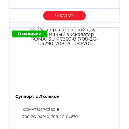
07002-11223, 07002-61023, 07002-61423, 07002-
62434, 702-16-58320, 720-1L-15430, 720-1L-15440,
07001-01008, 07001-01009, 708-2G-15230, 708-
Уточняйте цену
2G-15310, 708-2G-12230
В наличии
Суппорт с Люлькой
KOMATSU PC360-8
708-2G-04290, 708-2G-04670