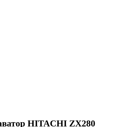
каватор HITACHI ZX280