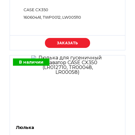
CASE CX350
160604A1, TWP0012, LW005110
Уточняйте цену
В наличии
Люлька