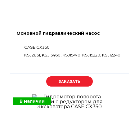
Основной гидравлический насос
CASE CX350
KSJ2851, KSJ15460, KSJ15470, KSJ15220, KSJ12240
Уточняйте цену
В наличии