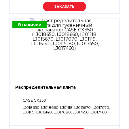
Уточняйте цену
В наличии
Распределительная плита
CASE CX350
LJ018650, LJ018660, LJ01118, LJ015670, LJ017070,
LJ01119, LJ015140, LJ017080, LJ017450, LJ017460