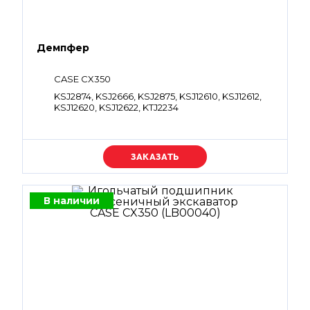
Демпфер
CASE CX350
KSJ2874, KSJ2666, KSJ2875, KSJ12610, KSJ12612,
KSJ12620, KSJ12622, KTJ2234
Уточняйте цену
В наличии