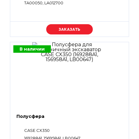
TA00050, LA012700
Уточняйте цену
В наличии
Полусфера
CASE CX350
169288A1, 156958A1, LB00647