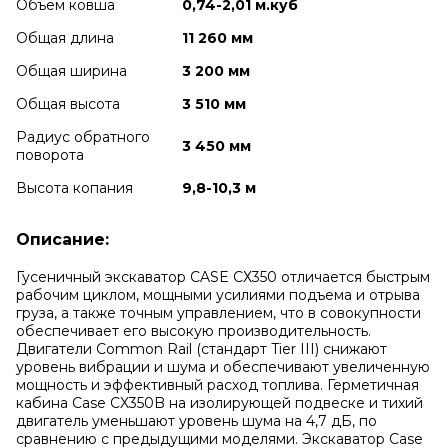
Объем ковша
0,74-2,01 м.куб
Общая длина
11 260 мм
Общая ширина
3 200 мм
Общая высота
3 510 мм
Радиус обратного
3 450 мм
поворота
Высота копания
9,8-10,3 м
Описание:
Гусеничный экскаватор CASE СХ350 отличается быстрым
рабочим циклом, мощными усилиями подъема и отрыва
груза, а также точным управлением, что в совокупности
обеспечивает его высокую производительность.
Двигатели Common Rail (стандарт Tier III) снижают
уровень вибрации и шума и обеспечивают увеличенную
мощность и эффективный расход топлива. Герметичная
кабина Case CX350B на изолирующей подвеске и тихий
двигатель уменьшают уровень шума на 4,7 дБ, по
сравнению с предыдущими моделями. Экскаватор Case