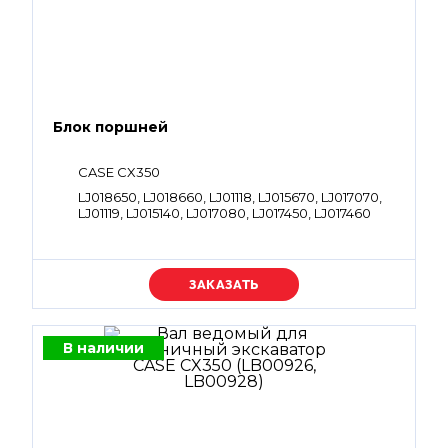
Блок поршней
CASE CX350
LJ018650, LJ018660, LJ01118, LJ015670, LJ017070,
LJ01119, LJ015140, LJ017080, LJ017450, LJ017460
Уточняйте цену
В наличии