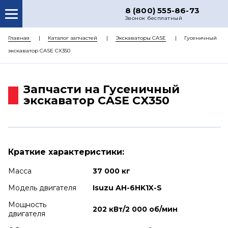
8 (800) 555-86-73
Звонок бесплатный
О НАС
Главная
Каталог запчастей
Экскаваторы CASE
Гусеничный
экскаватор CASE CX350
КАТАЛОГ ЗАПЧАСТЕЙ
РЕМОНТ
Запчасти на Гусеничный
ДОСТАВКА
экскаватор CASE CX350
ЦЕНЫ
КОНТАКТЫ
Краткие характеристики:
Масса
37 000 кг
Модель двигателя
Isuzu AH-6HK1X-S
Мощность
202 кВт/2 000 об/мин
двигателя