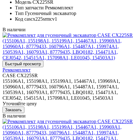
Модель
CX225SR
Тип запчасти
Ремкомплект
Тип
Гусеничный экскаватор
Код
cascx225srmcv1
В наличии
Ремкомплект
CASE CX225SR
155106A1, 155198A1, 155199A1, 154467A1, 159969A1,
150960A1, 87779433, 160796A1, 154487A1, 159974A1,
150539A1, 160793A1, 87779435, LBQ0182, 154471A1,
CEJ0542, 154515A1, 157098A1, LE01045, 154503A1
Уточняйте цену
В наличии