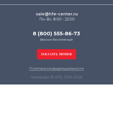
sale@hfe-center.ru
Пн.-Вс. 8:00 - 22:00
8 (800) 555-86-73
Звонок бесплатный
Политика конфиденциальности
Кемерово © HFE, 2014-2026
Продолжая использовать наш сайт, вы даёте
согласие на обработку файлов cookie в целях
функционирования сайта и сбора статистики в
соответствии с
политикой конфиденциальности
Я согласен