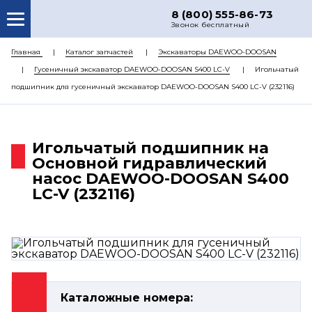
8 (800) 555-86-73
Звонок бесплатный
О НАС
Главная
Каталог запчастей
Экскаваторы DAEWOO-DOOSAN
Гусеничный экскаватор DAEWOO-DOOSAN S400 LC-V
Игольчатый
КАТАЛОГ ЗАПЧАСТЕЙ
подшипник для гусеничный экскаватор DAEWOO-DOOSAN S400 LC-V (232116)
РЕМОНТ
ДОСТАВКА
Игольчатый подшипник на
ЦЕНЫ
Основной гидравлический
насос DAEWOO-DOOSAN S400
КОНТАКТЫ
LC-V (232116)
Каталожные номера: